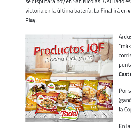
se disputará hoy en San Nicolás. A su lado e
victoria en la última batería. La Final irá en
v
Play
.
Ardus
“máxi
corri
punt
Cast
Por s
(ganó
la Co
En la