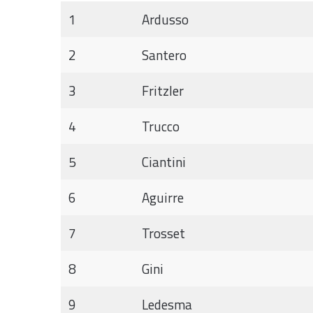
1
Ardusso
2
Santero
3
Fritzler
4
Trucco
5
Ciantini
6
Aguirre
7
Trosset
8
Gini
9
Ledesma