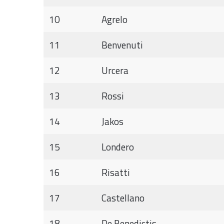
10
Agrelo
11
Benvenuti
12
Urcera
13
Rossi
14
Jakos
15
Londero
16
Risatti
17
Castellano
18
De Benedictis