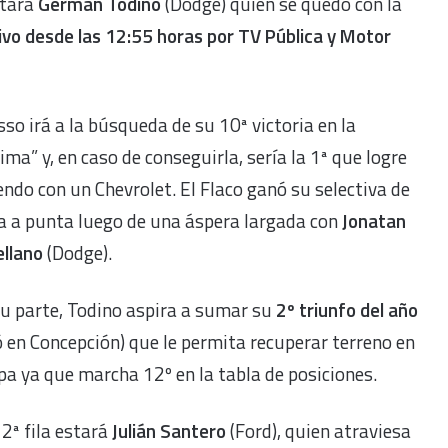
stará
Germán Todino
(Dodge) quien se quedó con la
ivo desde las 12:55 horas por TV Pública y Motor
so irá a la búsqueda de su 10ª victoria en la
ma” y, en caso de conseguirla, sería la 1ª que logre
endo con un Chevrolet. El Flaco ganó su selectiva de
a a punta luego de una áspera largada con
Jonatan
ellano
(Dodge).
u parte, Todino aspira a sumar su
2º triunfo del año
 en Concepción) que le permita recuperar terreno en
pa ya que marcha 12º en la tabla de posiciones.
 2ª fila estará
Julián Santero
(Ford), quien atraviesa