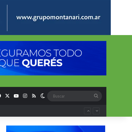
Facebook
X
YouTube
Instagram
RSS
Switch skin
Buscar