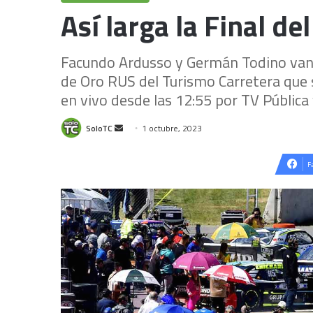
Así larga la Final de
Facundo Ardusso y Germán Todino van a 
de Oro RUS del Turismo Carretera que s
en vivo desde las 12:55 por TV Pública
Send
SoloTC
1 octubre, 2023
an
email
F