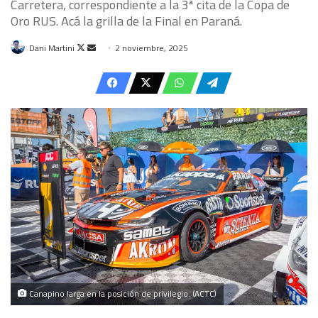
Carretera, correspondiente a la 3ª cita de la Copa de
Oro RUS. Acá la grilla de la Final en Paraná.
Follow
Send
Dani Martini
2 noviembre, 2025
on
an
X
email
Canapino larga en la posición de privilegio. (ACTC)