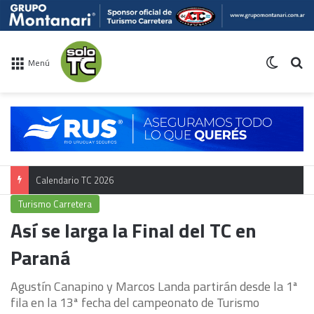
Switch 
Bu
Menú
Calendario TC 2026
Turismo Carretera
Así se larga la Final del TC en
Paraná
Agustín Canapino y Marcos Landa partirán desde la 1ª
fila en la 13ª fecha del campeonato de Turismo