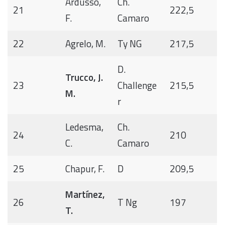
Ardusso,
Ch.
21
222,5
F.
Camaro
22
Agrelo, M.
Ty NG
217,5
D.
Trucco, J.
23
Challenge
215,5
M.
r
Ledesma,
Ch.
24
210
C.
Camaro
25
Chapur, F.
D
209,5
Martínez,
26
T Ng
197
T.