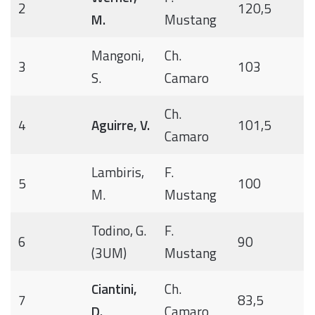
2
120,5
M.
Mustang
Mangoni,
Ch.
3
103
S.
Camaro
Ch.
4
Aguirre, V.
101,5
Camaro
Lambiris,
F.
5
100
M.
Mustang
Todino, G.
F.
6
90
(3UM)
Mustang
Ciantini,
Ch.
7
83,5
D.
Camaro