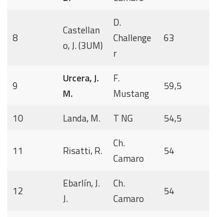
D.
Castellan
8
Challenge
63
o, J. (3UM)
r
Urcera, J.
F.
9
59,5
M.
Mustang
10
Landa, M.
T NG
54,5
Ch.
11
Risatti, R.
54
Camaro
Ebarlín, J.
Ch.
12
54
J.
Camaro