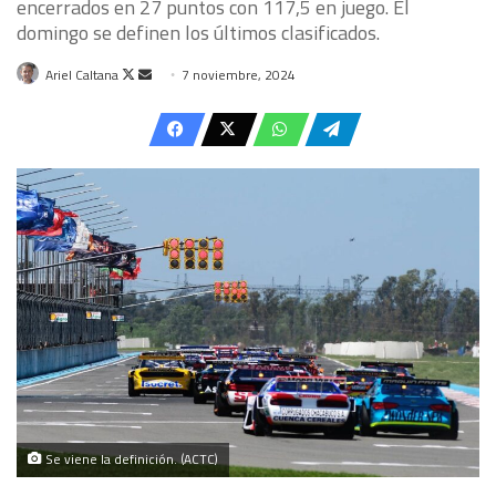
encerrados en 27 puntos con 117,5 en juego. El
domingo se definen los últimos clasificados.
Follow
Send
Ariel Caltana
7 noviembre, 2024
on
an
X
email
Se viene la definición. (ACTC)