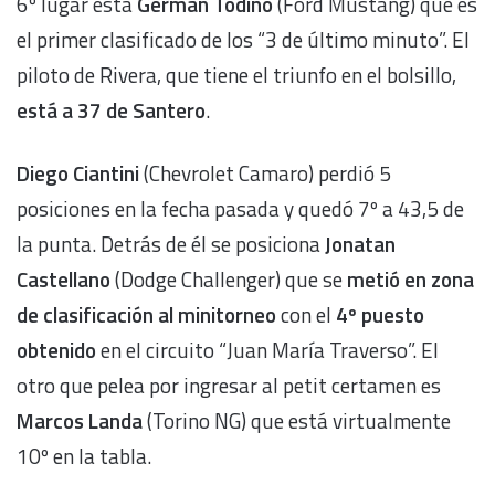
6º lugar está
Germán Todino
(Ford Mustang) que es
el primer clasificado de los “3 de último minuto”. El
piloto de Rivera, que tiene el triunfo en el bolsillo,
está a 37 de Santero
.
Diego Ciantini
(Chevrolet Camaro) perdió 5
posiciones en la fecha pasada y quedó 7º a 43,5 de
la punta. Detrás de él se posiciona
Jonatan
Castellano
(Dodge Challenger) que se
metió en zona
de clasificación al minitorneo
con el
4º puesto
obtenido
en el circuito “Juan María Traverso”. El
otro que pelea por ingresar al petit certamen es
Marcos Landa
(Torino NG) que está virtualmente
10º en la tabla.