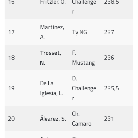
16
Fritzler, O.
Challenge
238,5
r
Martínez,
17
Ty NG
237
A.
Trosset,
F.
18
236
N.
Mustang
D.
De La
19
Challenge
235,5
Iglesia, L.
r
Ch.
20
Álvarez, S.
231
Camaro