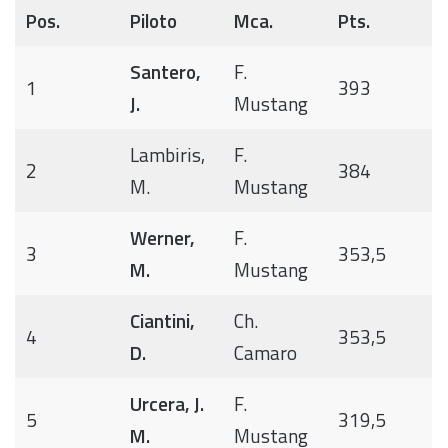
Pos.
Piloto
Mca.
Pts.
Santero,
F.
1
393
J.
Mustang
Lambiris,
F.
2
384
M.
Mustang
Werner,
F.
3
353,5
M.
Mustang
Ciantini,
Ch.
4
353,5
D.
Camaro
Urcera, J.
F.
5
319,5
M.
Mustang