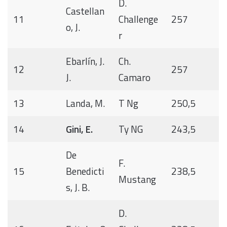
D.
Castellan
11
Challenge
257
o, J.
r
Ebarlín, J.
Ch.
12
257
J.
Camaro
13
Landa, M.
T Ng
250,5
14
Gini, E.
Ty NG
243,5
De
F.
15
Benedicti
238,5
Mustang
s, J. B.
D.