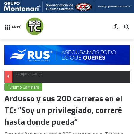
Switch 
Bu
Menú
Calendario TC 2026
Turismo Carretera
Ardusso y sus 200 carreras en el
TC: “Soy un privilegiado, correré
hasta donde pueda”
Facundo Ardusso cumplió 200 carreras en el Turismo