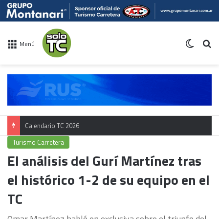
Switch 
Bu
Menú
Calendario TC 2026
Turismo Carretera
El análisis del Gurí Martínez tras
el histórico 1-2 de su equipo en el
TC
Omar Martínez habló en exclusiva sobre el triunfo del