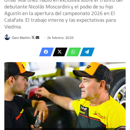
debutante Nicolás Moscardini y el podio de su hijo
Agustín en la apertura del campeonato 2026 en El
Calafate. El trabajo interno y las expectativas para
Viedma.
Follow
Send
Dani Martini
24 febrero, 2026
on
an
X
email