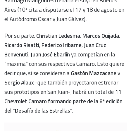
Santiago Mangoni
estrenaría el suyo en Buenos
Aires (10ª cita a disputarse el 17 y 18 de agosto en
el Autódromo Oscar y Juan Gálvez).
Por su parte,
Christian Ledesma
,
Marcos Quijada
,
Ricardo Risatti
,
Federico Iribarne
,
Juan Cruz
Benvenuti
,
Juan José Ebarlín
ya competían en la
“máxima” con sus respectivos Camaro. Esto quiere
decir que, si se consideran a
Gastón Mazzacane
y
Sergio Alaux
-que también proyectaron estrenar
sus prototipos en San Juan-, habrá un total de
11
Chevrolet Camaro formando parte de la 8ª edición
del “Desafío de las Estrellas”.