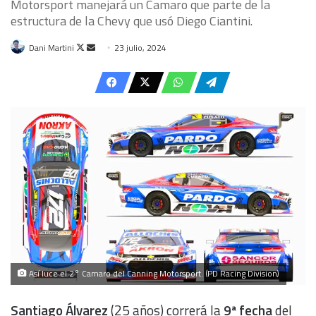
Motorsport manejará un Camaro que parte de la
estructura de la Chevy que usó Diego Ciantini.
Follow
Send
Dani Martini
23 julio, 2024
on
an
X
email
Así luce el 2° Camaro del Canning Motorsport. (PD Racing Division)
Santiago Álvarez
(25 años) correrá la
9ª fecha
del