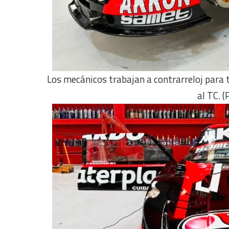
Los mecánicos trabajan a contrarreloj para 
al TC. 