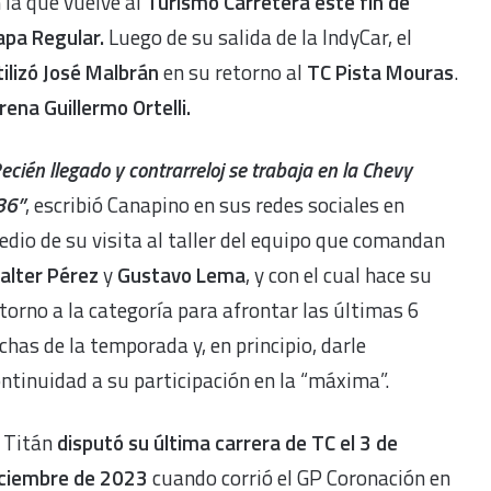
 la que vuelve al
Turismo Carretera este fin de
apa Regular.
Luego de su salida de la IndyCar, el
ilizó José Malbrán
en su retorno al
TC Pista Mouras
.
ena Guillermo Ortelli.
ecién llegado y contrarreloj se trabaja en la Chevy
86”
, escribió Canapino en sus redes sociales en
dio de su visita al taller del equipo que comandan
alter Pérez
y
Gustavo Lema
, y con el cual hace su
torno a la categoría para afrontar las últimas 6
chas de la temporada y, en principio, darle
ntinuidad a su participación en la “máxima”.
l Titán
disputó su última carrera de TC el 3 de
iciembre de 2023
cuando corrió el GP Coronación en