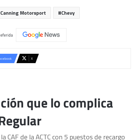
Canning Motorsport
Chevy
eferida
acebook
X