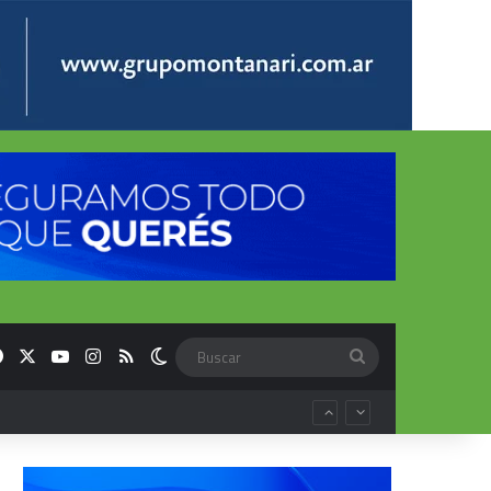
Facebook
X
YouTube
Instagram
RSS
Switch skin
Buscar