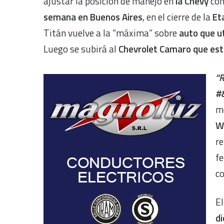
ajustar la posición de manejo en
la Chevy
con
semana en Buenos Aires
, en el cierre de la
Et
Titán vuelve a la “máxima” sobre
auto que ut
Luego se subirá al
Chevrolet Camaro que estr
“R
#
me
W
re
fe
co
E
d