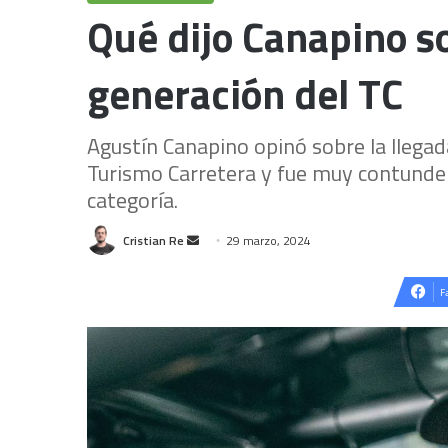
Qué dijo Canapino s
generación del TC
Agustín Canapino opinó sobre la llegad
Turismo Carretera y fue muy contundent
categoría.
Send
Cristian Re
29 marzo, 2024
an
email
F