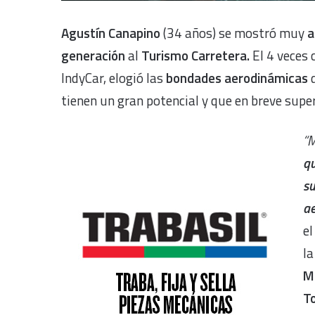
Agustín Canapino
(34 años) se mostró muy
a
generación
al
Turismo Carretera.
El 4 veces
IndyCar, elogió las
bondades aerodinámicas
d
tienen un gran potencial y que en breve supe
“M
qu
su
ae
el
la
M
T