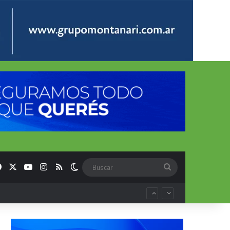
Facebook
X
YouTube
Instagram
RSS
Switch skin
Buscar