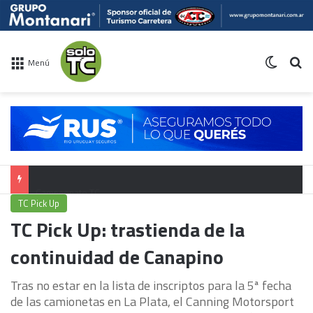
Switch 
Bu
Menú
Campeonato TC
TC Pick Up
TC Pick Up: trastienda de la
continuidad de Canapino
Tras no estar en la lista de inscriptos para la 5ª fecha
de las camionetas en La Plata, el Canning Motorsport