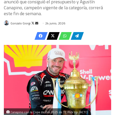
anunció que consiguió el presupuesto y Agustín
Canapino, campeón vigente de la categoría, correrá
este fin de semana.
Follow
Send
Gonzalo Giorgi
24 junio, 2026
on
an
X
email
Canapino con la Copa de Oro 2025 de TC Pick Up. (ACTC)