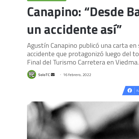
Canapino: “Desde Ba
un accidente así”
Agustín Canapino publicó una carta en 
accidente que protagonizó luego del to
Final del Turismo Carretera en Viedma.
Send
SoloTC
16 febrero, 2022
an
email
F