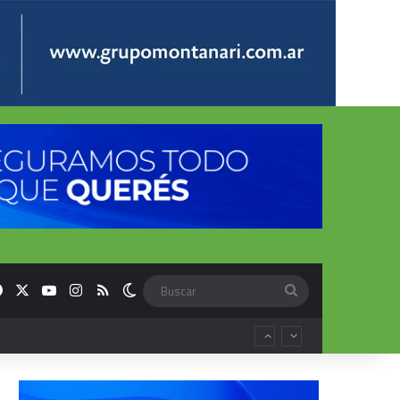
Facebook
X
YouTube
Instagram
RSS
Switch skin
Buscar