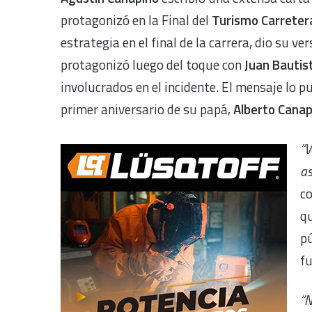
protagonizó en la Final del
Turismo Carreter
estrategia en el final de la carrera, dio su v
protagonizó luego del toque con
Juan Bautis
involucrados en el incidente. El mensaje lo pu
primer aniversario de su papá,
Alberto Canap
“V
as
co
qu
pú
fu
“N