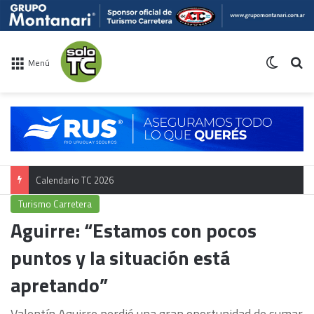
Switch 
Bu
Menú
Calendario TC 2026
Turismo Carretera
Aguirre: “Estamos con pocos
puntos y la situación está
apretando”
Valentín Aguirre perdió una gran oportunidad de sumar