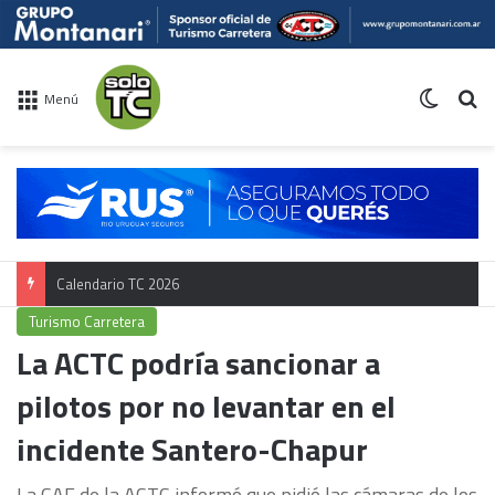
Switch 
Bu
Menú
Campeonato TC
Turismo Carretera
La ACTC podría sancionar a
pilotos por no levantar en el
incidente Santero-Chapur
La CAF de la ACTC informó que pidió las cámaras de los