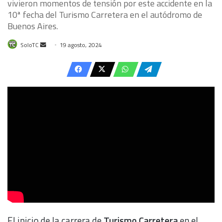
vivieron momentos de tensión por este accidente en la
10ª fecha del Turismo Carretera en el autódromo de
Buenos Aires.
Send
SoloTC
19 agosto, 2024
an
email
El inicio de la carrera de
Turismo Carretera
en el